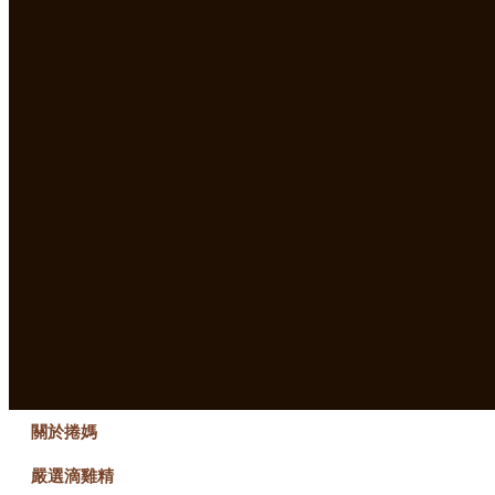
關於捲媽
嚴選滴雞精