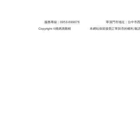
加入會員
線上客服
服務專線：0953-699676 寧漢門市地
Copyright ©
捲媽滴雞精 本網站保留接受訂
會員登入
會員登出