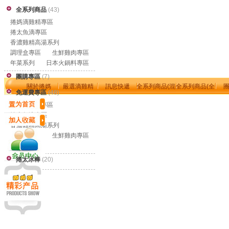
全系列商品
(43)
捲媽滴雞精專區
捲太魚滴專區
香濃雞精高湯系列
調理盒專區
生鮮雞肉專區
年菜系列
日本火鍋料專區
團購專區
(7)
關於捲媽
嚴選滴雞精
訊息快遞
全系列商品(混搭零售區)
全系列商品(全部免
免運費專區
(48)
會員專區
捲太冰棒專區
安心央廚環境
捲媽滴雞精專區
捲太魚滴專區
香濃雞精高湯系列
調理盒專區
生鮮雞肉專區
年菜系列
捲太冰棒
(20)