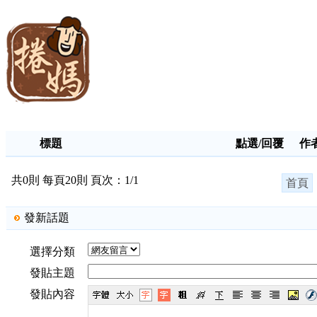
標題
點選/回覆
作
共0則 每頁20則 頁次：1/1
首頁
發新話題
選擇分類
發貼主題
發貼內容