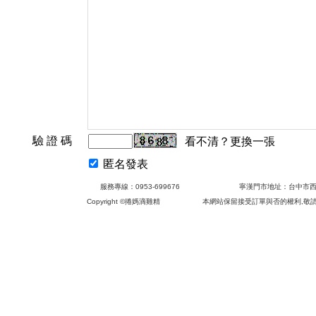
驗 證 碼
看不清？更換一張
匿名發表
服務專線：0953-699676 寧漢門市地
Copyright ©
捲媽滴雞精 本網站保留接受訂
您現在的位置：
捲媽傳統滴雞精
>
網友評論
>
圖
評論檢索