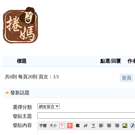
標題
點選/回覆
作
共0則 每頁20則 頁次：1/1
首頁
發新話題
選擇分類
發貼主題
發貼內容