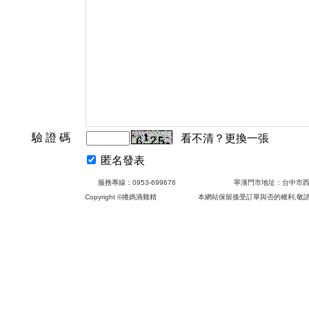
驗 證 碼
看不清？更換一張
匿名發表
服務專線：0953-699676 寧漢門市地
Copyright ©
捲媽滴雞精 本網站保留接受訂
您現在的位置：
捲媽傳統滴雞精
>
網友評論
>
圖
評論檢索